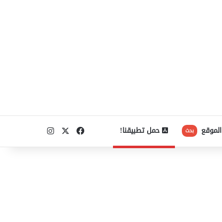
‫X
فيسبوك
انستقرام
الموقع
حمل تطبيقنا!
بحث