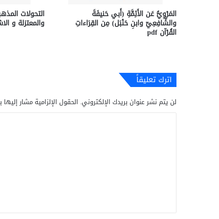
المَرْوِيُّ عَن الأَئِمَّةِ (أَبي حَنيفَةَ
التحولات المذهب
والشَّافِعِيّ وابنِ حَنْبَل) مِن القِرَاءاتِ
والمعتزلة و الاشاع
القُرْآن pdf
اترك تعليقاً
لن يتم نشر عنوان بريدك الإلكتروني.
الحقول الإلزامية مشار إليها ب
ا
ل
ت
ع
ل
ي
ق