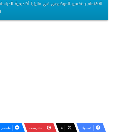
– 2.81 ميغابايت
فيسبوك
‫X
بينتيريست
ماسنجر