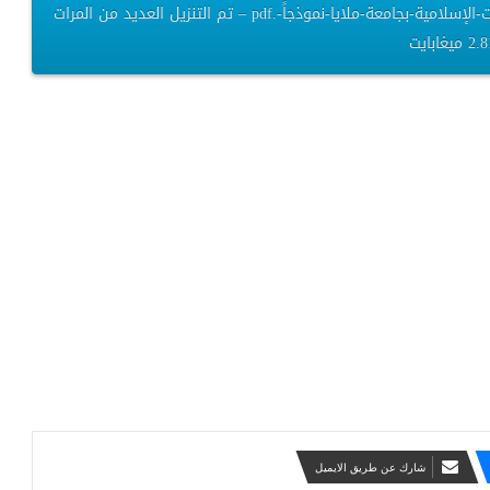
الاهتمام-بالتفسير-الموضوعي-في-ماليزيا-أكاديمية-الدراسات-الإسلامية-بجامعة-ملايا-نموذجاً-.pdf – تم التنزيل العديد من المرات
شارك عن طريق الايميل