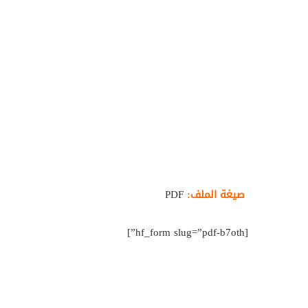
صيغة الملف:
PDF
[hf_form slug=”pdf-b7oth”]