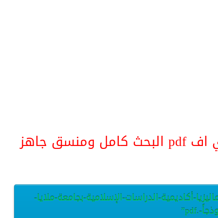
منسق جاهز
يزيا-أكاديمية-الدراسات-الإسلامية-بجامعة-ملايا-
جاً-.pdf”