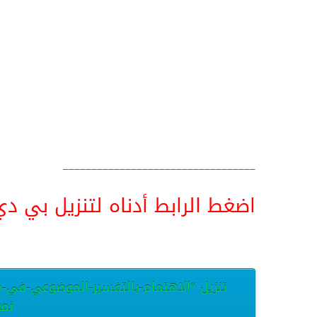
__________________________________
اضغط الرابط أدناه لتنزيل بي دي اف pdf البحث كامل و
تنزيل “الاهتمام-بالتفسير-الموضوعي-في-مال
نموذ