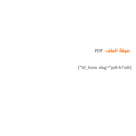
صيغة الملف:
PDF
[hf_form slug=”pdf-b7oth”]