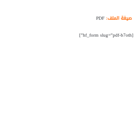
صيغة الملف:
PDF
[hf_form slug=”pdf-b7oth”]