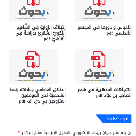
الأحباس و دورها في المجتمع
اِخْتِلاَفُ الرِّوَايَةِ فِي الشَّاهِدِ
الأندلسي pdf
النَّحْوِيِّ الشِّعْرِيِّ (دِرَاسَةٌ فِي
الْمَنْهَجِ) pdf
الاتجـاهات المذهـبية في شـعر
الطلاق العاطفي وعلاقته بنمط
الصاحب بن عبّاد pdf
الشخصية لدى الموظفين
المتزوجين بي دي اف pdf
اترك تعليقاً
لن يتم نشر عنوان بريدك الإلكتروني.
الحقول الإلزامية مشار إليها بـ
*