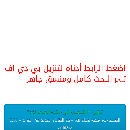
__________________________________
اضغط الرابط أدناه لتنزيل بي دي اف
pdf البحث كامل ومنسق جاهز
تنزيل “التبشير-في-بلاد-الشام.pdf”
التبشير-في-بلاد-الشام.pdf – تم التنزيل العديد من المرات – 3.30
ميغابايت