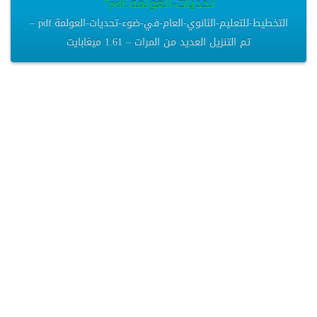
تحديات-العولمة.pdf”
التخطيط-للتعليم-الثانوي-العام-في-ضوء-تحديات-العولمة.pdf –
تم التنزيل العديد من المرات – 1.61 ميغابايت