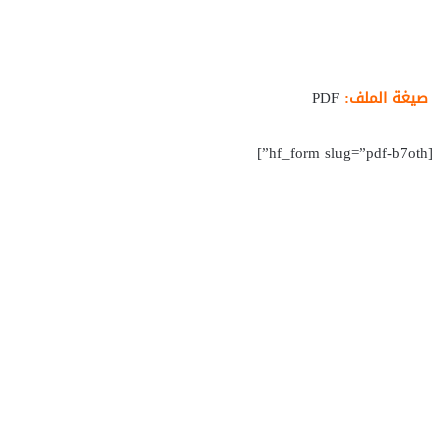
صيغة الملف:
PDF
[hf_form slug=”pdf-b7oth”]