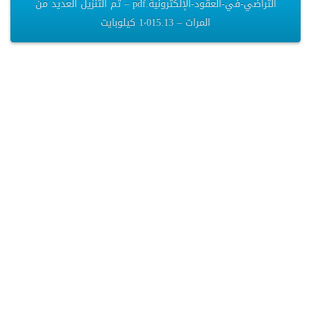
التراضي-في-العقود-الإلكترونية.pdf – تم التنزيل العديد من
المرات – 1٬015.13 كيلوبايت