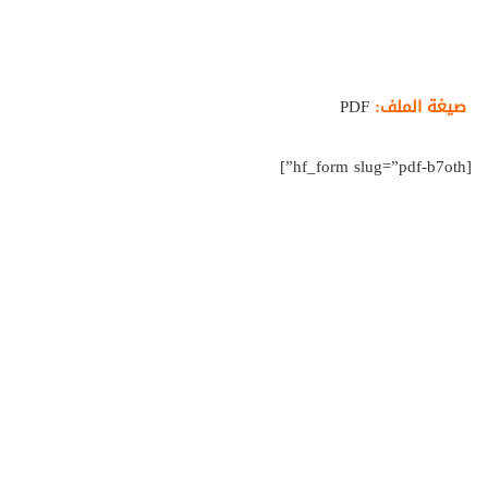
صيغة الملف:
PDF
[hf_form slug=”pdf-b7oth”]