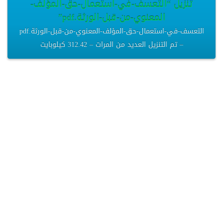
تنزيل “التعسف-في-استعمال-حق-المؤلف-
المعنوي-من-قبل-الورثة.pdf”
التعسف-في-استعمال-حق-المؤلف-المعنوي-من-قبل-الورثة.pdf
– تم التنزيل العديد من المرات – 312.42 كيلوبايت