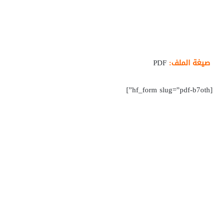
صيغة الملف:
PDF
[hf_form slug=”pdf-b7oth”]