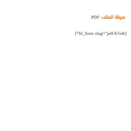
صيغة الملف:
PDF
[hf_form slug=”pdf-b7oth”]