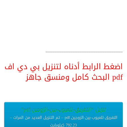
__________________________________
اضغط الرابط أدناه لتنزيل بي دي اف
pdf البحث كامل ومنسق جاهز
تنزيل “التفريق-للعيوب-بين-الزوجين.pdf”
التفريق-للعيوب-بين-الزوجين.pdf – تم التنزيل العديد من المرات –
792.23 كيلوبايت