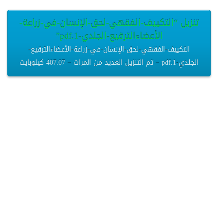
تنزيل “التكييف-الفقهي-لحق-الإنسان-في-زراعة-
الأعضاءالترقيع-الجلدي-1.pdf”
التكييف-الفقهي-لحق-الإنسان-في-زراعة-الأعضاءالترقيع-
الجلدي-1.pdf – تم التنزيل العديد من المرات – 407.07 كيلوبايت