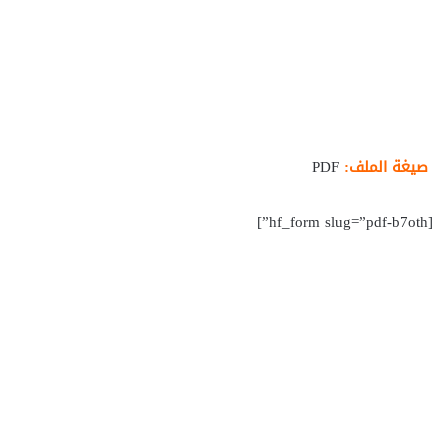
صيغة الملف:
PDF
[hf_form slug=”pdf-b7oth”]