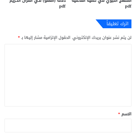
المنهج النبوي في تنمية الفاعلية
دلالَة (العفو) فـي القرآن الكريم
pdf
pdf
اترك تعليقاً
لن يتم نشر عنوان بريدك الإلكتروني.
الحقول الإلزامية مشار إليها بـ
*
ا
ل
ت
ع
ل
ي
ق
*
الاسم
*