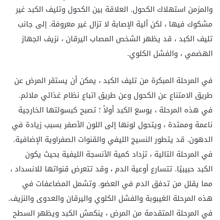
والمزمن
استهلاك الكحول. العلاقة بين الكحول وتليف الكبد غير
مشكوك فيها ، لكن آلية الإصابة لا تزال غير معروفة. إلى جانب
تليف الكبد ، قد يظهر الشخص المصاب
اليرقان ، نزيف الجهاز
الهضمي ، والفشل الكلوي.
في المرحلة المبكرة من تليف الكبد ، يمكن أن يستقر المرض عن
طريق الامتناع عن الكحول وعن طريق اتباع نظام غذائي ملائم.
في هذه المرحلة ، يوسع الكبد أولاً ؛ تصبح كبسولتها الخارجية
ناعمة وممتدة ، ويتحول لونها إلى اللون الأصفر بسبب زيادة في
الدهون. قد يتطور النسيج الليفي والقنوات الصفراوية الإضافية.
في المرحلة التالية ، تزداد كمية الأنسجة الليفية بحيث يكون
الكبد حبيبيًا. تتسارع أوعية الدم ، وقد تتعرض قنواتها للانسداد ،
مما يقلل من تدفق الدم في العضو. وتشمل المضاعفات في
هذه المرحلة الغيبوبة والفشل الكلوي واليرقان والعدوى والنزيف.
في المرحلة المتقدمة من المرض ، ينكمش الكبد ويظهر السطح