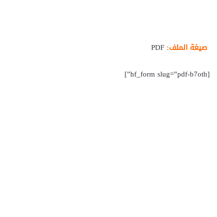
صيغة الملف:
PDF
[hf_form slug=”pdf-b7oth”]