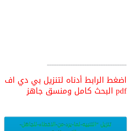
__________________________________
اضغط الرابط أدناه لتنزيل بي دي اف
pdf البحث كامل ومنسق جاهز
تنزيل “التنبيه-لما-يرد-من-الاخطاء-للجاهل-