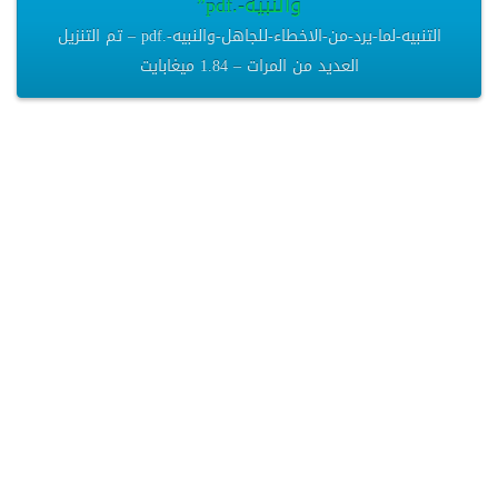
والنبيه-.pdf”
التنبيه-لما-يرد-من-الاخطاء-للجاهل-والنبيه-.pdf – تم التنزيل
العديد من المرات – 1.84 ميغابايت