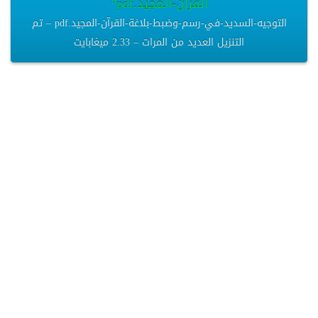
القرآن-المجيد.pdf”
التوجيه-السديد-في-رسم-وضبط-بلاغة-القرآن-المجيد.pdf – تم
التنزيل العديد من المرات – 2.33 ميغابايت