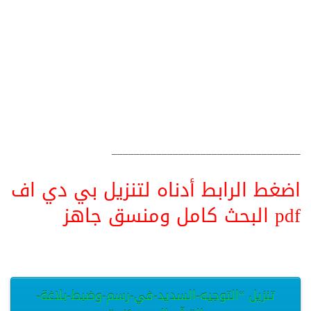
__________________________________
اضغط الرابط أدناه لتنزيل بي دي اف
pdf البحث كامل ومنسق جاهز
تنزيل “التوجيه-السديد-في-رسم-وضبط-بلاغة-