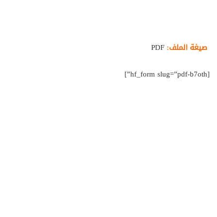
صيغة الملف:
PDF
[hf_form slug=”pdf-b7oth”]