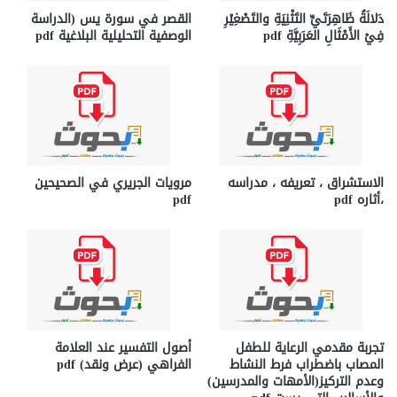
دَلالَةُ ظَاهِرَتَيِّ التَثْنِيَةِ والتَصْغِيْرِ
القصر في سورة يس (الدراسة
فِيْ الأَمْثَالِ العَرَبِيَّةِ pdf
الوصفية التحليلية البلاغية pdf
الاستشراق ، تعريفه ، مدراسه
مرويات الجريري في الصحيحين
،أثاره pdf
pdf
تجربة مقدمي الرعاية للطفل
أصول التفسير عند العلامة
المصاب باضطراب فرط النشاط
الفراهي (عرض ونقد) pdf
وعدم التركيز(الأمهات والمدرسين)