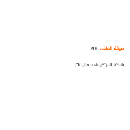
صيغة الملف:
PDF
[hf_form slug=”pdf-b7oth”]