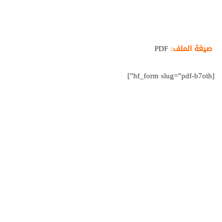
صيغة الملف:
PDF
[hf_form slug=”pdf-b7oth”]