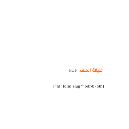
صيغة الملف:
PDF
[hf_form slug=”pdf-b7oth”]