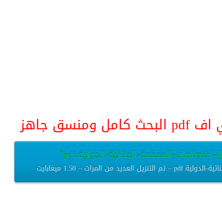
منسق جاهز
اختصاصات-المحكمة-الجنائية-الدولية.pdf”
المرات – 1.50 ميغابايت