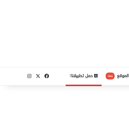
‫X
فيسبوك
انستقرام
الموقع
حمل تطبيقنا!
بحث