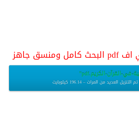
منسق جاهز
-في-القرآن-الكريم.pdf”