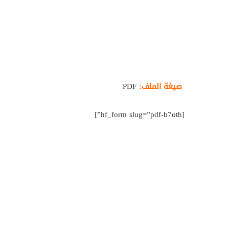
صيغة الملف:
PDF
[hf_form slug=”pdf-b7oth”]