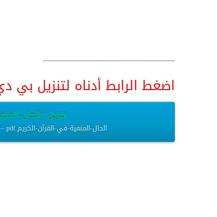
__________________________________
اضغط الرابط أدناه لتنزيل بي دي اف pdf البحث كامل و
تنزيل “الحال-المنفية
الحال-المنفية-في-القرآن-الكريم.pdf – تم التنزيل العديد من المرات – 196.14 كيلوبايت