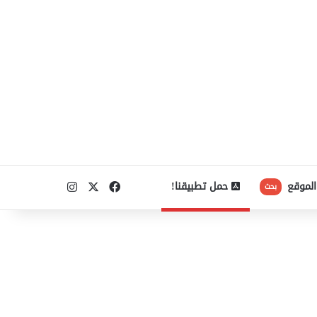
‫X
فيسبوك
انستقرام
الموقع
حمل تطبيقنا!
بحث