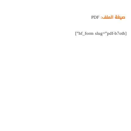
صيغة الملف:
PDF
[hf_form slug=”pdf-b7oth”]