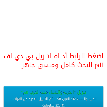
__________________________________
اضغط الرابط أدناه لتنزيل بي دي اف
pdf البحث كامل ومنسق جاهز
تنزيل “الحرب-والنساء-عند-العرب.pdf”
الحرب-والنساء-عند-العرب.pdf – تم التنزيل العديد من المرات –
222.41 كيلوبايت