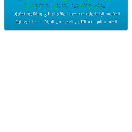
اليمني-ومنهجية-تحقيق-الطموح.pdf”
الحكومة-الإلكترونية-خصوصية-الواقع-اليمني-ومنهجية-تحقيق-
الطموح.pdf – تم التنزيل العديد من المرات – 1.80 ميغابايت