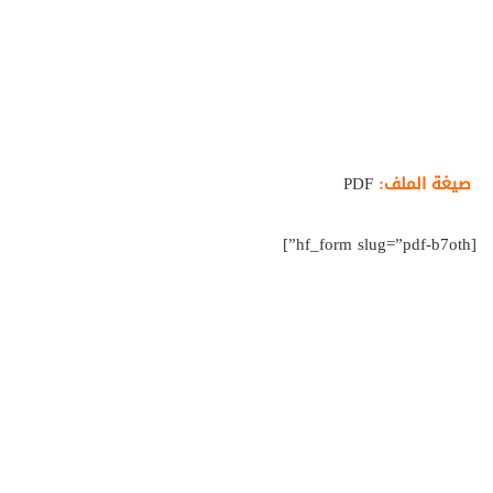
صيغة الملف:
PDF
[hf_form slug=”pdf-b7oth”]