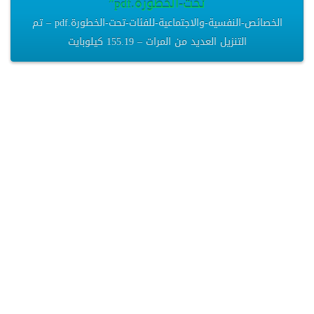
تحت-الخطورة.pdf”
الخصائص-النفسية-والاجتماعية-للفئات-تحت-الخطورة.pdf – تم
التنزيل العديد من المرات – 155.19 كيلوبايت