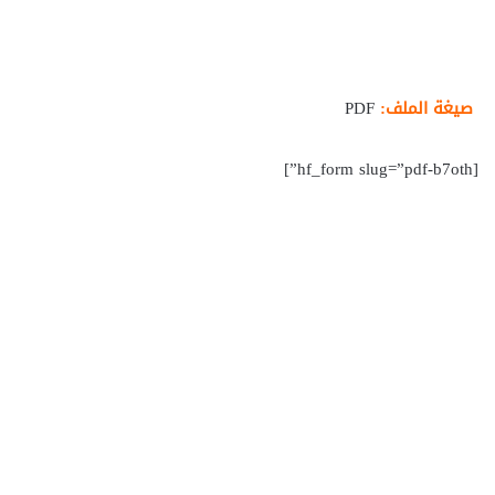
صيغة الملف:
PDF
[hf_form slug=”pdf-b7oth”]