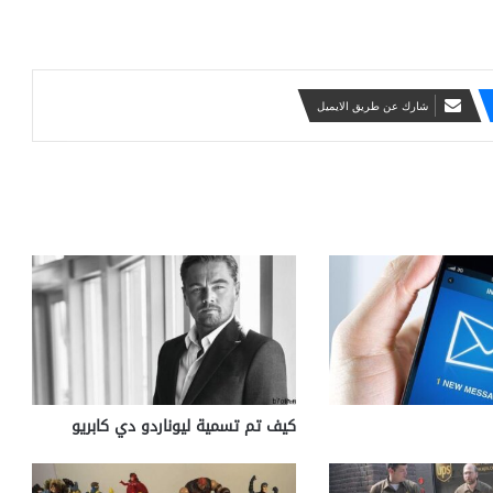
شارك عن طريق الايميل
كيف تم تسمية ليوناردو دي كابريو