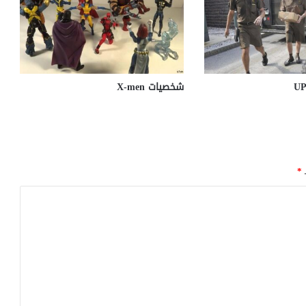
شخصيات X-men
ـ
*