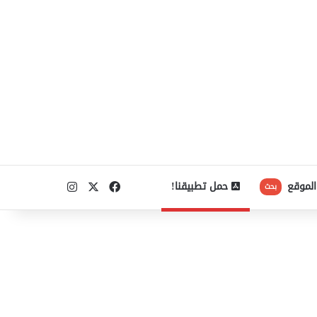
‫X
فيسبوك
انستقرام
الموقع
حمل تطبيقنا!
بحث