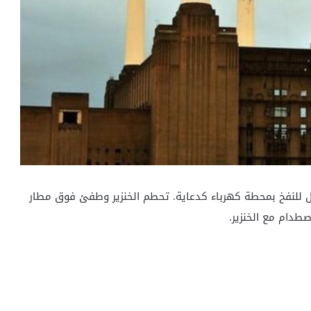
ملاقًا قابل للنفخ بمحطة كهرباء كدعاية. تحطم الخنزير وطفئ فوق مطار
صطدام مع الخنزير.