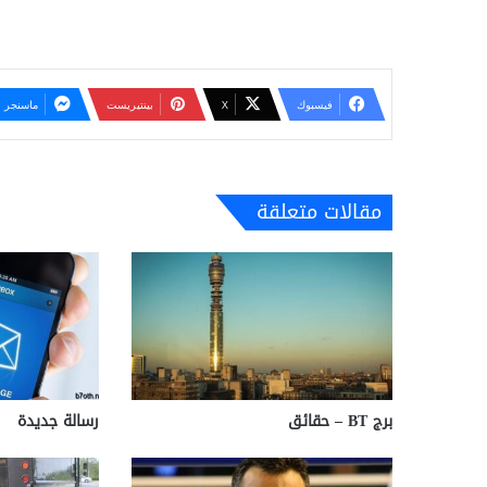
فيسبوك
‫X
بينتيريست
ماسنجر
مقالات متعلقة
برج BT – حقائق
رسالة جديدة