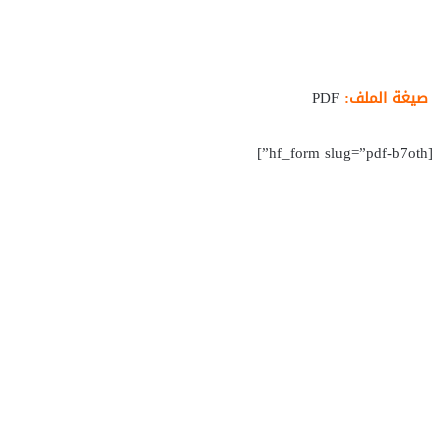
صيغة الملف:
PDF
[hf_form slug=”pdf-b7oth”]