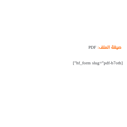
صيغة الملف:
PDF
[hf_form slug=”pdf-b7oth”]