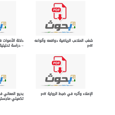
شغب الملاعب الرياضية دوافعه وأنواعه
دلالة الأصوات 
pdf
– دراسة تحليلية df
الإملاء وأثره في ضبط الرواية pdf
بديع المعاني ف
تكميلي-ماجستير-