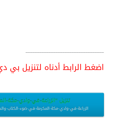
__________________________________
اضغط الرابط أدناه لتنزيل بي دي اف pdf البحث كامل و
تنزيل “الزراعة-في-وادي-مكة-المك
الزراعة-في-وادي-مكة-المكرمة-في-ضوء-الكتاب-والسنة-بحث.pdf – تم التنزيل العديد من المرات – 