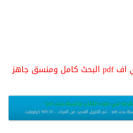
منسق جاهز
رمة-في-ضوء-الكتاب-والسنة-بحث.pdf”
969.10 كيلوبايت