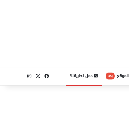
‫X
فيسبوك
انستقرام
الموقع
حمل تطبيقنا!
بحث