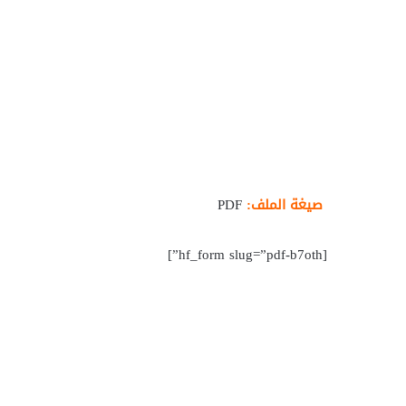
صيغة الملف:
PDF
[hf_form slug=”pdf-b7oth”]