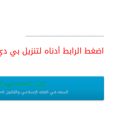
__________________________________
اضغط الرابط أدناه لتنزيل بي دي اف pdf البحث كامل و
تنزيل “السفه-في-الفقه
السفه-في-الفقه-الإسلامي-والقانون.pdf – تم التنزيل العديد من المرات – 474.94 كيلوبايت