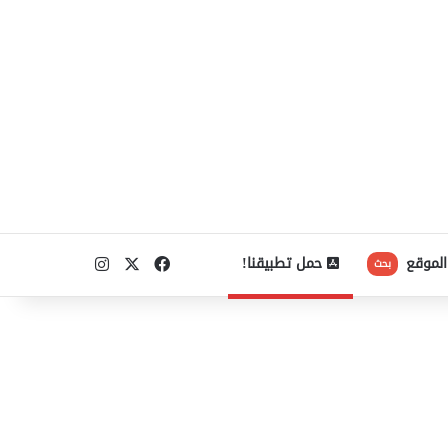
‫X
فيسبوك
انستقرام
الموقع
حمل تطبيقنا!
بحث