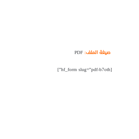
صيغة الملف:
PDF
[hf_form slug=”pdf-b7oth”]