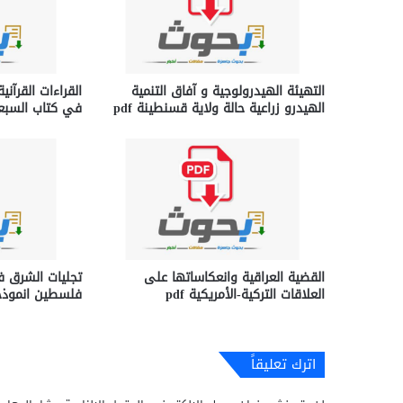
التهيئة الهيدرولوجية و آفاق التنمية
القراءات القرآني
الهيدرو زراعية حالة ولاية قسنطينة pdf
في كتاب السبعة 
القضية العراقية وانعكاساتها على
تجليات الشرق في
العلاقات التركية-الأمريكية pdf
فلسطين انموذجا f
اترك تعليقاً