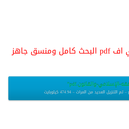
منسق جاهز
-الإسلامي-والقانون.pdf”