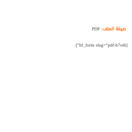
صيغة الملف:
PDF
[hf_form slug=”pdf-b7oth”]