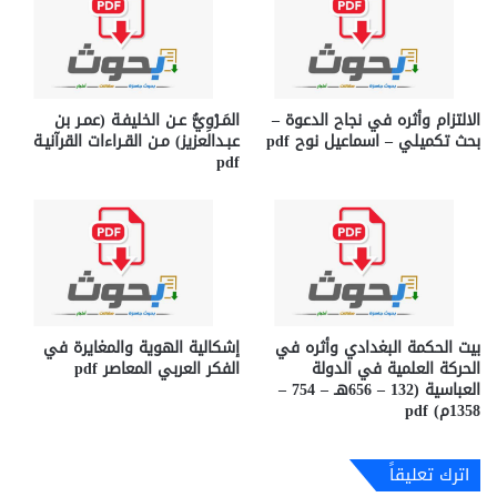
الالتزام وأثره في نجاح الدعوة –
المَـرْوِيُّ عـن الخليفـة (عمـر بن
بحث تكميلي – اسماعيل نوح pdf
عبـدالعزيز) مـن القـراءات القرآنيـة
pdf
بيت الحكمة البغدادي وأثره في
إشكالية الهوية والمغايرة في
الحركة العلمية في الدولة
الفكر العربي المعاصر pdf
العباسية (132 – 656هـ – 754 –
1358م) pdf
اترك تعليقاً