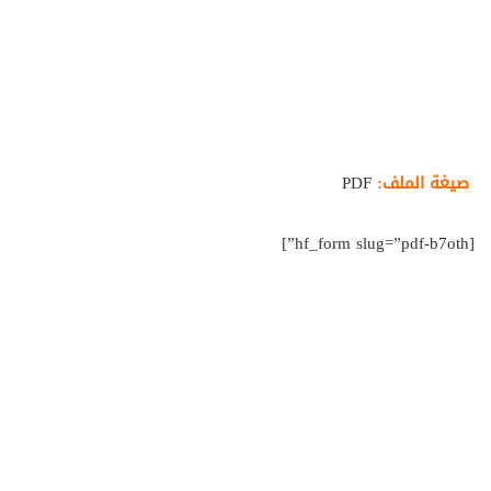
صيغة الملف:
PDF
[hf_form slug=”pdf-b7oth”]