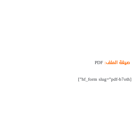
صيغة الملف:
PDF
[hf_form slug=”pdf-b7oth”]