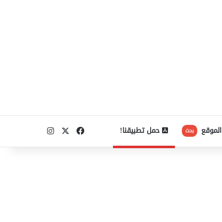
‫X
فيسبوك
انستقرام
الموقع
حمل تطبيقنا!
بحث