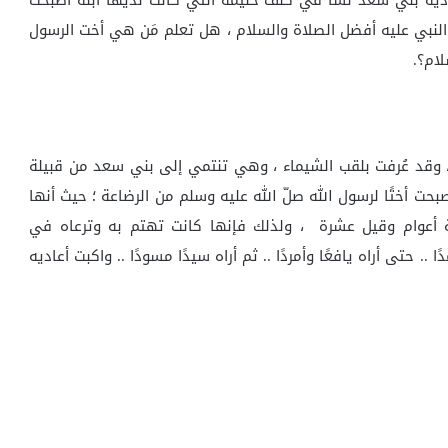
ية بني سعد نشأ في كنف حليمة التي كانت لديها ابنة أصبحت
ة النبي عليه أفضل الصلاة والسلام ، هل تعلم مَن هي أخت الرسول
ام؟.
 وقد عُرفت بلقب الشيماء ، وهي تنتمي إلى بني سعد من قبيلة
بحت أختًا لرسول الله صلّ الله عليه وسلم من الرضاعة ؛ حيث أنها
ة أعوام وقيل عشرة ، ولذلك فإنها كانت تهتم به وترعاه في
 .. حتى أراه يافعًا وأمردًا .. ثم أراه سيدًا مسودًا .. واكبت أعاديه