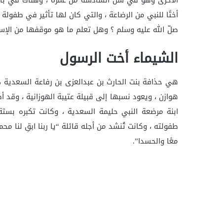
الأخرى وهو في سن السادسة من عمره ، وهناك في باد
أختًا للنبي من الرضاعة ، والتي كان لها تأثير في طفول
صلّ الله عليه وسلم ؟ وهل تعلم ما هو موقفها من الإسل
الشيماء أخت الرسول
هي حذافة بنت الحارث بن عبدالعزى بن رفاعة السعدية ،
هوازن ، ويعود نسبها إلى قبيلة عتيبة الهوزانية ، وقد أص
ابنة مرضعة النبي حليمة السعدية ، وكانت تكبره بست
طفولته ، وكانت تُنشد من أجله قائلة “يا ربنا ابقِ لنا محمدًا
معًا والحسدا”.