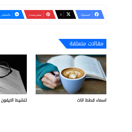
فيسبوك
‫X
بينتيريست
ماسنجر
مقالات متعلقة
اسماء قطط اناث
تنشيط الايفون 