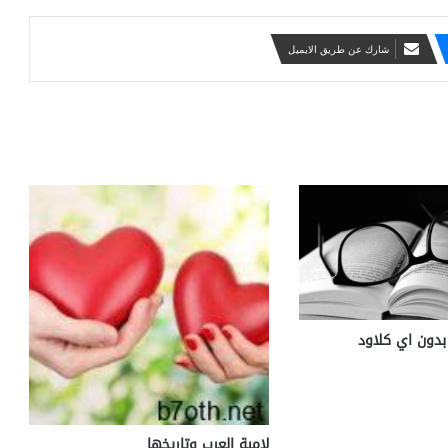
شارك عن طريق الايميل
بدون اي كلاود
لامية العرب وتاريخها