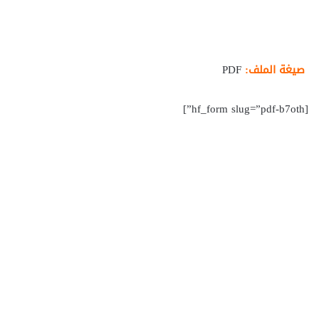
صيغة الملف:
PDF
[hf_form slug=”pdf-b7oth”]