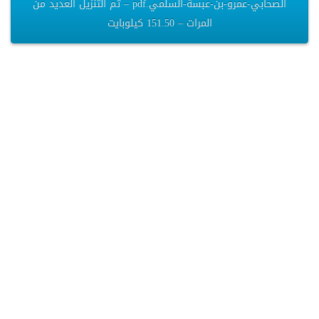
الصحابي-عمرو-بن-عبسة-السلمي.pdf – تم التنزيل العديد من
المرات – 151.50 كيلوبايت