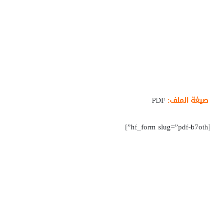
صيغة الملف:
PDF
[hf_form slug=”pdf-b7oth”]