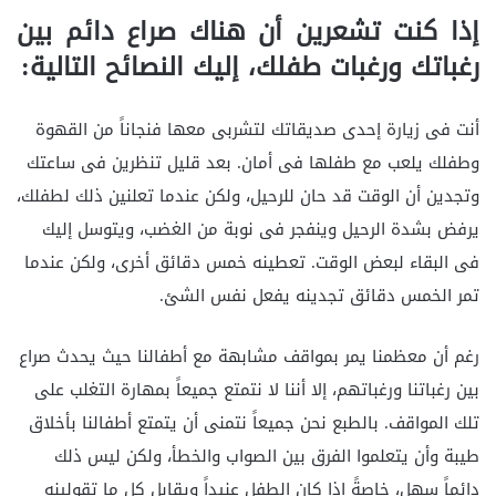
إذا كنت تشعرين أن هناك صراع دائم بين
رغباتك ورغبات طفلك، إليك النصائح التالية:
أنت فى زيارة إحدى صديقاتك لتشربى معها فنجاناً من القهوة
وطفلك يلعب مع طفلها فى أمان. بعد قليل تنظرين فى ساعتك
وتجدين أن الوقت قد حان للرحيل، ولكن عندما تعلنين ذلك لطفلك،
يرفض بشدة الرحيل وينفجر فى نوبة من الغضب، ويتوسل إليك
فى البقاء لبعض الوقت. تعطينه خمس دقائق أخرى، ولكن عندما
تمر الخمس دقائق تجدينه يفعل نفس الشئ.
رغم أن معظمنا يمر بمواقف مشابهة مع أطفالنا حيث يحدث صراع
بين رغباتنا ورغباتهم، إلا أننا لا نتمتع جميعاً بمهارة التغلب على
تلك المواقف. بالطبع نحن جميعاً نتمنى أن يتمتع أطفالنا بأخلاق
طيبة وأن يتعلموا الفرق بين الصواب والخطأ، ولكن ليس ذلك
دائماً سهل، خاصةً إذا كان الطفل عنيداً ويقابل كل ما تقولينه