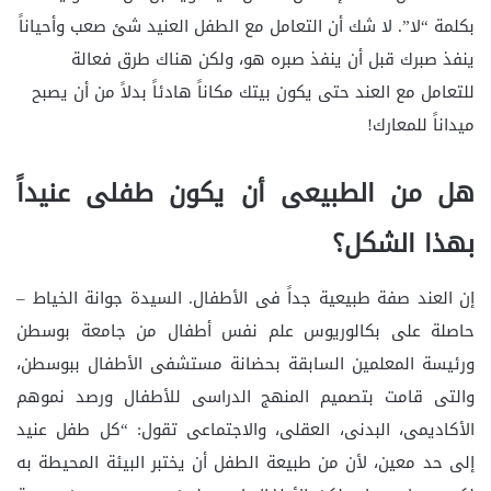
بكلمة “لا”. لا شك أن التعامل مع الطفل العنيد شئ صعب وأحياناً
ينفذ صبرك قبل أن ينفذ صبره هو، ولكن هناك طرق فعالة
للتعامل مع العند حتى يكون بيتك مكاناً هادئاً بدلاً من أن يصبح
ميداناً للمعارك!
هل من الطبيعى أن يكون طفلى عنيداً
بهذا الشكل؟
إن العند صفة طبيعية جداً فى الأطفال. السيدة جوانة الخياط –
حاصلة على بكالوريوس علم نفس أطفال من جامعة بوسطن
ورئيسة المعلمين السابقة بحضانة مستشفى الأطفال ببوسطن،
والتى قامت بتصميم المنهج الدراسى للأطفال ورصد نموهم
الأكاديمى، البدنى، العقلى، والاجتماعى تقول: “كل طفل عنيد
إلى حد معين، لأن من طبيعة الطفل أن يختبر البيئة المحيطة به