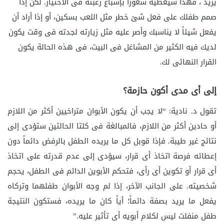
يريد ، فهذا سيعطيه شعوراً بإشباع رغبته فى الاختيار. لكن إذا
صمم طفلك على فعل شئ خطر مثل اللعب بسكين، أو إذا أراد أن
يفعل شيئاً لا يناسبك وأصر عليه مثل زيارته لجدته فى وقت يكون
لديك فيه الكثير من المشاغل فى البيت، فى هذه الحالة يكون
القرار النهائى لك.
إلى أى مدى أكون حازمة؟
تقول د. نادية: “لا يجب أن يكون الأبوان متراخيين أكثر من اللازم
أو حادين أكثر من اللازم، فالمبالغة فى كلتا الحالتين ستؤدى إلى
نتائج غير طيبة. فإذا قوبل كل ما يريده الطفل بالرفض دائماً دون
إعطائه فرصة اتخاذ أى قرار، سيؤدى إلى عدم قدرته على اتخاذ
أى قرار أو تكوين أى رأى، فتحكم الأبوين الدائم فى الطفل، يحجم
شخصيته. على الجانب الآخر، إذا لم وجه الأبوان طفلهما وتركاه
يفعل ما يريد بصفة دائماً؛ أياً كان ما يريده، فستكون النتيجة
طفل منفلت ليس لكلام أبويه أى تأثير عليه.”