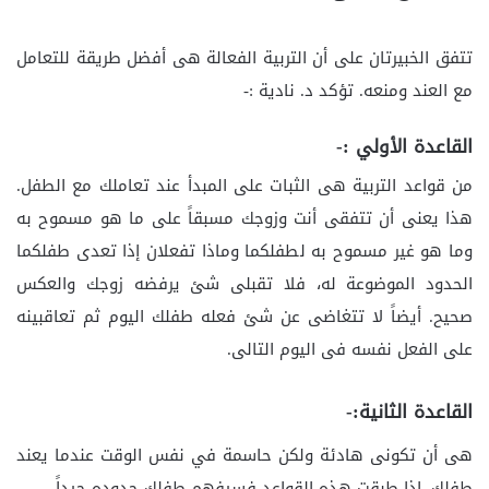
تتفق الخبيرتان على أن التربية الفعالة هى أفضل طريقة للتعامل
مع العند ومنعه. تؤكد د. نادية :-
القاعدة الأولي :-
من قواعد التربية هى الثبات على المبدأ عند تعاملك مع الطفل.
هذا يعنى أن تتفقى أنت وزوجك مسبقاً على ما هو مسموح به
وما هو غير مسموح به لطفلكما وماذا تفعلان إذا تعدى طفلكما
الحدود الموضوعة له، فلا تقبلى شئ يرفضه زوجك والعكس
صحيح. أيضاً لا تتغاضى عن شئ فعله طفلك اليوم ثم تعاقبينه
على الفعل نفسه فى اليوم التالى.
القاعدة الثانية:-
هى أن تكونى هادئة ولكن حاسمة في نفس الوقت عندما يعند
طفلك. إذا طبقت هذه القواعد فسيفهم طفلك حدوده جيداً.