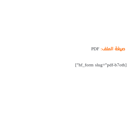
صيغة الملف:
PDF
[hf_form slug=”pdf-b7oth”]