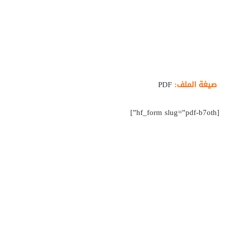
صيغة الملف:
PDF
[hf_form slug=”pdf-b7oth”]