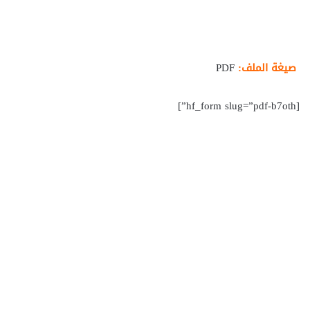
صيغة الملف:
PDF
[hf_form slug=”pdf-b7oth”]