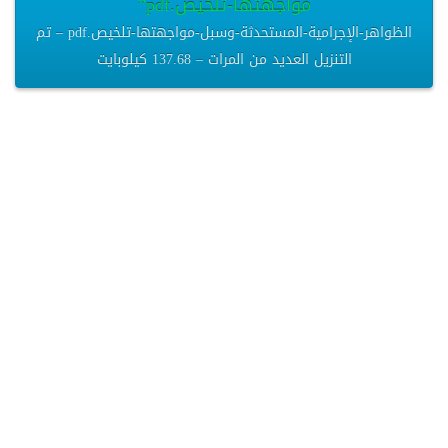
مواجهتها-تلخيص.pdf”
الظواهر-الإجرامية-المستحدثة-وسبل-مواجهتها-تلخيص.pdf – تم
التنزيل العديد من المرات – 137.68 كيلوبايت