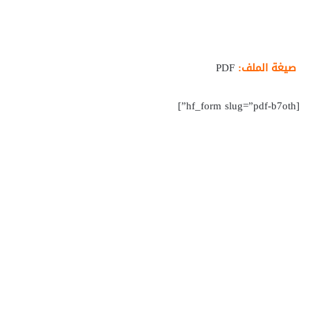
صيغة الملف:
PDF
[hf_form slug=”pdf-b7oth”]