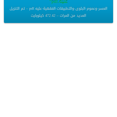
عليه.pdf”
العسر-وعموم-البلوى-والتطبيقات-الفقهية-عليه.pdf – تم التنزيل
العديد من المرات – 472.42 كيلوبايت