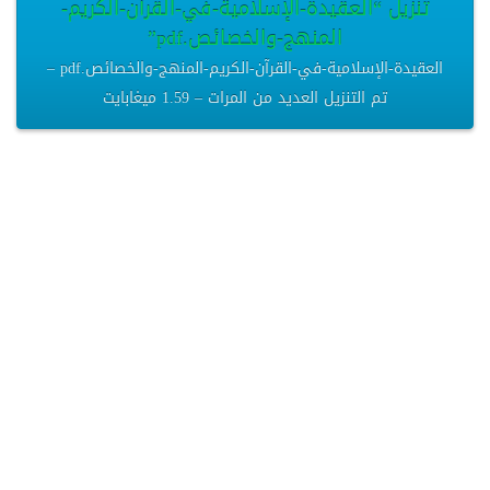
تنزيل “العقيدة-الإسلامية-في-القرآن-الكريم-
المنهج-والخصائص.pdf”
العقيدة-الإسلامية-في-القرآن-الكريم-المنهج-والخصائص.pdf –
تم التنزيل العديد من المرات – 1.59 ميغابايت