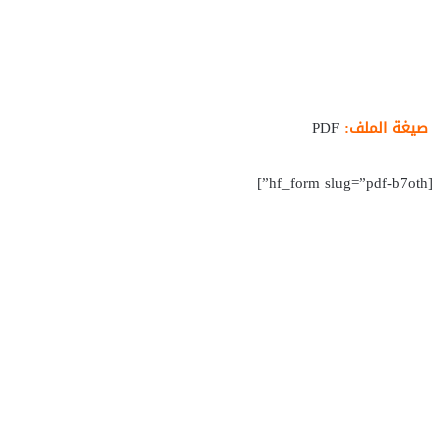
صيغة الملف:
PDF
[hf_form slug=”pdf-b7oth”]