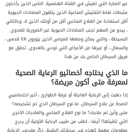
غير الضارة التي تعيش في القناة الهضمية. الناس الذين يأخذون
مثبطات نقاط التفتيش المناعية الذين يتلقون المضادات الحيوية
أقل استفادة من العلاج المناعي أقل من أولئك الذين لا. وبالتالي
، يبدو من المهم تجنب المضادات الحيوية غير الضرورية للعدوى
البسيطة ، والتي يمكن وصفها للمرضى الذين يزورون ER للحمى ،
والسعال ، أو غيرها من الأعراض التي توحي بالعدوى. تحقق مع
فريق السرطان الخاص بك عن هذا.
ما الذي يحتاجه أخصائيو الرعاية الصحية
لمعرفة متى أكون مريضة؟
إذا ذهبت إلى الرعاية العاجلة أو غرفة الطوارئ ، أخبر اختصاصيي
الصحة عن علاج السرطان. ما نوع السرطان الذي تم تشخيصه؟
متى وأين تم علاجك؟ ما نوع العلاج المناعي والعلاجات الأخرى
التي تلقيتها؟ أيضا ، اطلب من طبيب الرعاية الأولية أن يدرج
معلومات مهمة كهذه في سجلاتك الطبية. ذكّر مقدمي الرعاية