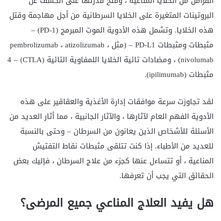
الفرامل من الخلايا المناعية ، وفتح قدرتها على الكشف عن
البروتينات المتغيرة على الخلايا السرطانية من أجل مهاجمة وقتل
هذه الخلايا. وتشمل هذه الأدوية الموت المبرمج (PD-1) –
مثبطات ومثبطات PD-L1 – (مثل pembrolizumab ، atizolizumab ،
nivolumab) ، ومضادات تائية الخلايا اللمفاوية التائية (CTLA) – 4
مثبطات (ipilimumab).
لقد تجاوزت سرعة موافقات إدارة الأغذية والعقاقير على هذه
الأدوية الفهم العام لآثارها ، والآثار الجانبية ، مما أثار العديد من
الأسئلة للأشخاص الذين يعانون من السرطان – وحتى بالنسبة
للعديد من الأطباء. إذا كنت تتلقى مثبطات نقاط التفتيش
المناعية ، أو تتساءل عنها كجزء من علاج السرطان ، فإليك بعض
الحقائق التي يجب أن تعرفها.
هل يفيد العلاج المناعي جميع المرضى؟