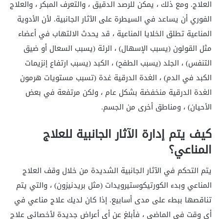
العلاج. ومع ذلك ، يمكن للرصد الدقيق ، والتعرف المبكر ، والعلاج
الفوري أن يساعد في السيطرة على الآثار الجانبية. لأن الأدوية
المناعية تطلق الخلايا المناعية ، قد يحدث الالتهاب في أعضاء
مثل القولون (يسبب الإسهال) ، الرئة (يسبب السعال أو ضيق
التنفس) ، الجلد (يسبب الطفح) ، الكبد (يسبب ارتفاع إنزيمات
الكبد في الدم) ، الغدة الدرقية غدة (تسبب مستويات هرمون
الغدة الدرقية منخفضة بشكل عام ، ولكن مرتفعة في بعض
الأحيان) ، ومناطق أخرى من الجسم.
كيف يتم إدارة الآثار الجانبية للعلاج
المناعي؟
يتم التحكم في الآثار الجانبية الشديدة من خلال وقف العلاج
المناعي وبدء الكورتيكوستيرويدات (مثل بريدنيزون) ، والتي يتم
تناقصها ببطء على مدى أسابيع. إذا كان لديك علاج مناعي في
أي وقت في الماضي ، فأبلغ عن أي أعراض جديدة لأخصائي علاج