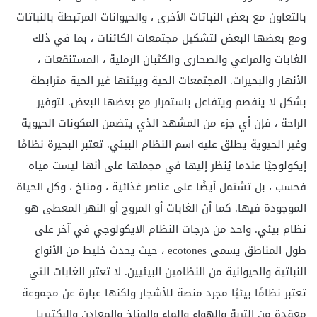
بالتعاون مع بعض النباتات الأخرى ، والحيوانات المرتبطة بالنباتات
ومع بعضها البعض لتشكيل مجتمعات الكائنات ، بما في ذلك
الغابات والمراعي والصحارى والكثبان الرملية ، المستنقعات ،
الأنهار والبحيرات. المجتمعات الحية وبيئتها غير الحية مترابطة
بشكل لا ينفصم ويتفاعل باستمرار مع بعضها البعض. لتوفير
الراحة ، فإن أي جزء من المشهد الذي يتضمن المكونات الحيوية
وغير الحيوية يطلق عليه اسم
النظام البيئي. تعتبر البحيرة نظامًا
إيكولوجيًا عندما يُنظر إليها في مجملها على أنها ليست مياه
فحسب ، بل تشتمل أيضًا على عناصر غذائية ، ومناخ ، وكل الحياة
الموجودة فيها. كما أن الغابات أو المروج أو النهر المعطى هو
نظام بيئي. واحد من درجات النظام الايكولوجي في آخر على
طول المناطق يسمى
ecotones ، حيث يحدث خليط من الأنواع
النباتية والحيوانية من النظامين البيئيين. لا تعتبر الغابات التي
تعتبر نظامًا بيئيًا مجرد منصة للأشجار ولكنها عبارة عن مجموعة
معقدة من التربة والهواء والماء والمناخ والمعادن والبكتيريا