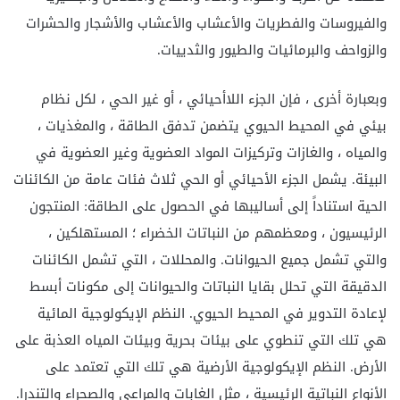
والفيروسات والفطريات والأعشاب والأعشاب والأشجار والحشرات
والزواحف والبرمائيات والطيور والثدييات.
وبعبارة أخرى ، فإن الجزء اللاأحيائي ، أو غير الحي ، لكل نظام
بيئي في المحيط الحيوي يتضمن تدفق الطاقة ، والمغذيات ،
والمياه ، والغازات وتركيزات المواد العضوية وغير العضوية في
البيئة. يشمل الجزء الأحيائي أو الحي ثلاث فئات عامة من الكائنات
الحية استناداً إلى أساليبها في الحصول على الطاقة: المنتجون
الرئيسيون ، ومعظمهم من النباتات الخضراء ؛ المستهلكين ،
والتي تشمل جميع الحيوانات. والمحللات ، التي تشمل الكائنات
الدقيقة التي تحلل بقايا النباتات والحيوانات إلى مكونات أبسط
لإعادة التدوير في المحيط الحيوي. النظم الإيكولوجية المائية
هي تلك التي تنطوي على بيئات بحرية وبيئات المياه العذبة على
الأرض. النظم الإيكولوجية الأرضية هي تلك التي تعتمد على
الأنواع النباتية الرئيسية ، مثل الغابات والمراعي والصحراء والتندرا.