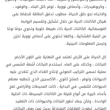
، وكربوهيدرات ، وأحماض نووية ، توفر كتل البناء ، والوقود ،
والاتجاه نحو خلق الحياة. مطلوب تدفق الطاقة للحفاظ على
هيكل الكائنات الحية من خلال تشكيل وتقسيم الروابط
الفوسفاتية. الكائنات الحية ذات طبيعة خلوية وتحوي دومًا نوعًا
من البنية الغشائية ، وكلها تحتوي على أحماض نووية تخزن
وترسل المعلومات الجينية.
كل الحياة على الأرض تعتمد في النهاية على اللون الأخضر
النباتات ، وكذلك على الماء. تستخدم النباتات أشعة الشمس في
عملية تسمى التركيب الضوئي لإنتاج الغذاء الذي تتغذى عليه
الحيوانات وتوفر ، كمنتج ثانوي ، الأكسجين الذي تتطلبه معظم
الحيوانات للتنفس. في البداية ، كانت المحيطات والأراضي تعج
بأعداد كبيرة من أنواع قليلة من الكائنات البسيطة ذات الخلية
الواحدة ، ولكن ببطء تطور النباتات والحيوانات ذات التعقيد
المتزايد. تطورت العلاقات المتبادلة بحيث نمت بعض النباتات