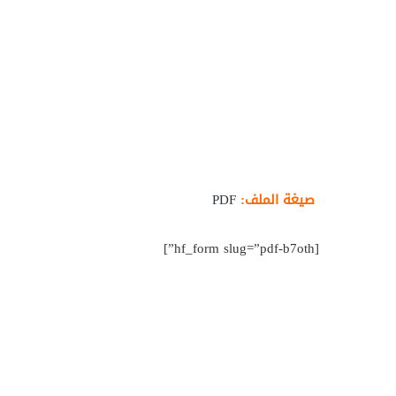
صيغة الملف:
PDF
[hf_form slug=”pdf-b7oth”]