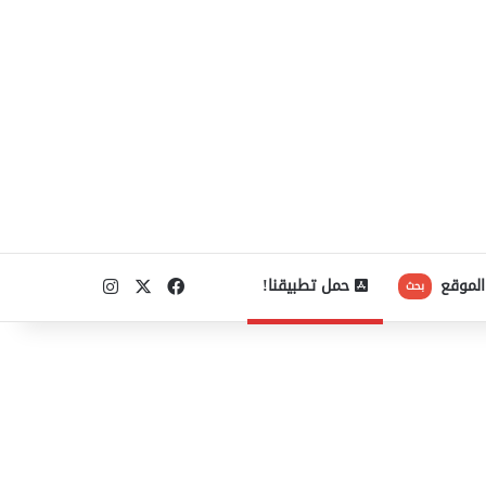
‫X
فيسبوك
انستقرام
الموقع
حمل تطبيقنا!
بحث