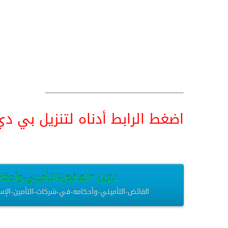
__________________________________
اضغط الرابط أدناه لتنزيل بي دي اف pdf البحث كامل و
تنزيل “الفائض-التأميني-وأحكام
الفائض-التأميني-وأحكامه-في-شركات-التأمين-الإسلامي.pdf – تم التنزيل العديد من المرات – .95