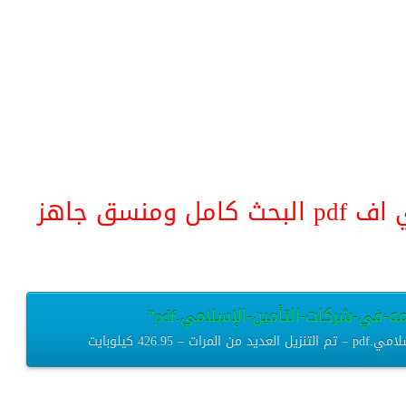
منسق جاهز
ه-في-شركات-التأمين-الإسلامي.pdf”
426 كيلوبايت