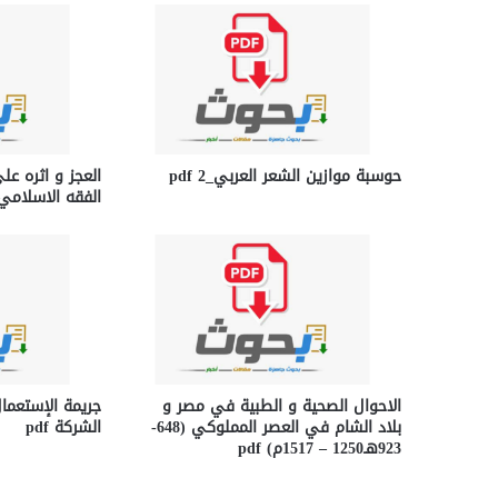
حوسبة موازين الشعر العربي_2 pdf
العجز و اثره عل
الفقه الاسلامي df
الاحوال الصحية و الطبية في مصر و
جريمة الإستعما
بلاد الشام في العصر المملوكي (648-
الشركة pdf
923هـ1250 – 1517م) pdf