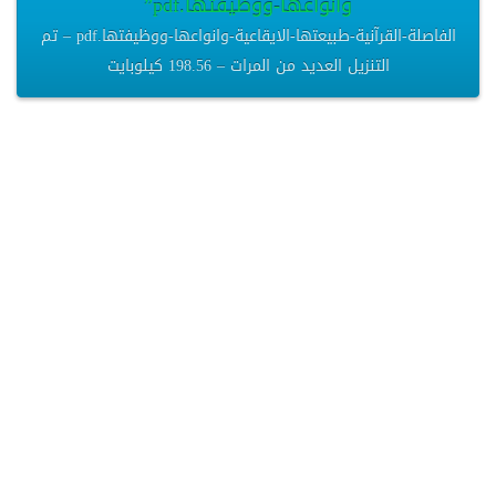
وانواعها-ووظيفتها.pdf”
الفاصلة-القرآنية-طبيعتها-الايقاعية-وانواعها-ووظيفتها.pdf – تم
التنزيل العديد من المرات – 198.56 كيلوبايت