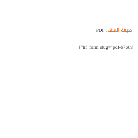
صيغة الملف:
PDF
[hf_form slug=”pdf-b7oth”]