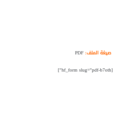
صيغة الملف:
PDF
[hf_form slug=”pdf-b7oth”]