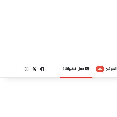
‫X
فيسبوك
انستقرام
الموقع
حمل تطبيقنا!
بحث