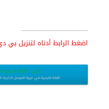
__________________________________
اضغط الرابط أدناه لتنزيل بي دي اف pdf البحث كامل و
تنزيل “الفاظ-فارسية-في-
الفاظ-فارسية-في-عربية-الموصل-الدارجة.pdf – تم التنزيل العديد من المرات – 368.97 كيلوبايت