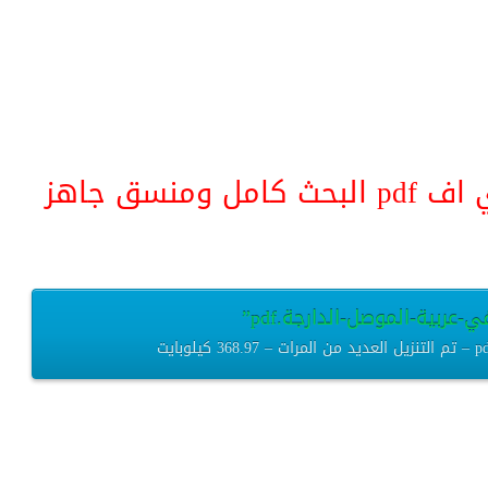
منسق جاهز
عربية-الموصل-الدارجة.pdf”