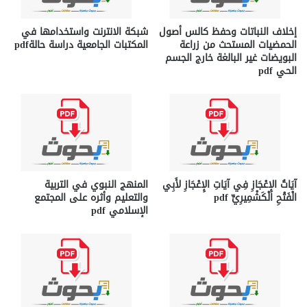
إخلاف النباتات وحفظ كالس أصول
شبكة الانترنت واستخدامها في
الحمضيات المستحث من زراعة
المكتبات الجامعية دراسة حالةpdf
البويضات غير البالغة خارج الجسم
الحي pdf
آيَاتُ الإِعْجَازِ فِي آيَاتِ الإِعْجَازِ لأَبِي
المنهج النبوي في التربية
الْفَتْحِ الْكَشْمِيرِيِّ pdf
والتعليم وأثره على المجتمع
الإسلامي pdf