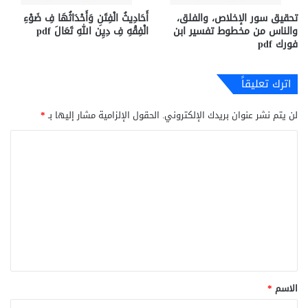
تحقيق سور الإخلاص، والفلق،
أَحَادِيثُ الْفِتَنِ وَأَحْدَاثُهَا فِ ضَوْءِ
والناس من مخطوط تفسير ابن
الْفِقْهِ فِ دِيِن اللهِ تَعَالَ pdf
فورك pdf
اترك تعليقاً
لن يتم نشر عنوان بريدك الإلكتروني.
الحقول الإلزامية مشار إليها بـ
*
ا
ل
ت
ع
ل
ي
ق
*
الاسم
*