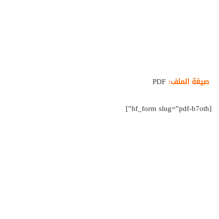
صيغة الملف:
PDF
[hf_form slug=”pdf-b7oth”]