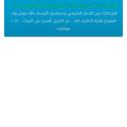
الوسط-حالة-حوض-واد-المفراغ-ولاية-الطارف.pdf”
الفيضانات-بين-الخطر-الطبيعي-وحساسية-الوسط-حالة-حوض-واد-
المفراغ-ولاية-الطارف.pdf – تم التنزيل العديد من المرات – 1.39
ميغابايت