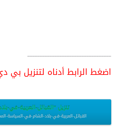
__________________________________
اضغط الرابط أدناه لتنزيل بي دي اف pdf البحث كامل و
تنزيل “القبائل-العربية-في-بلاد
القبائل-العربية-في-بلاد-الشام-في-السياسة-المملوكية.pdf – تم التنزيل العديد من المرات – 