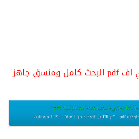
منسق جاهز
-الشام-في-السياسة-المملوكية.pdf”
1.19 ميغابايت