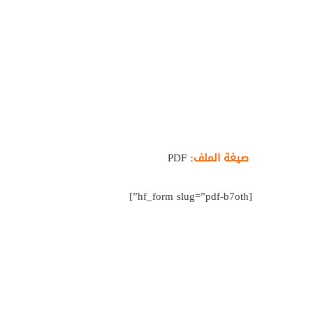
صيغة الملف:
PDF
[hf_form slug=”pdf-b7oth”]