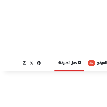
‫X
فيسبوك
انستقرام
الموقع
حمل تطبيقنا!
بحث