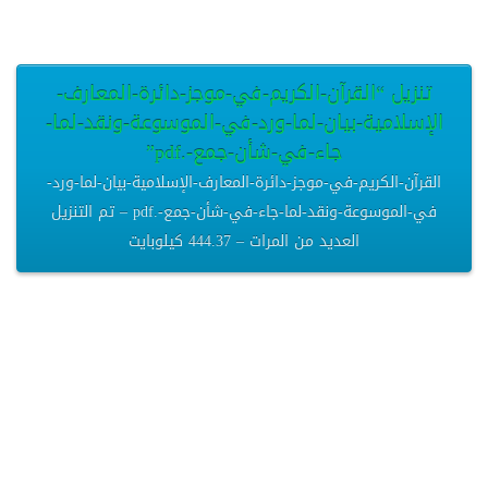
تنزيل “القرآن-الكريم-في-موجز-دائرة-المعارف-
الإسلامية-بيان-لما-ورد-في-الموسوعة-ونقد-لما-
جاء-في-شأن-جمع-.pdf”
القرآن-الكريم-في-موجز-دائرة-المعارف-الإسلامية-بيان-لما-ورد-
في-الموسوعة-ونقد-لما-جاء-في-شأن-جمع-.pdf – تم التنزيل
العديد من المرات – 444.37 كيلوبايت