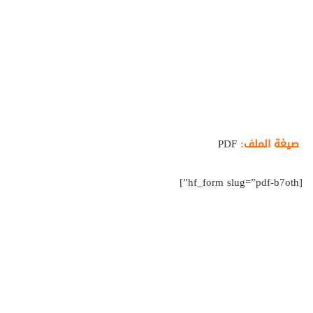
صيغة الملف:
PDF
[hf_form slug=”pdf-b7oth”]