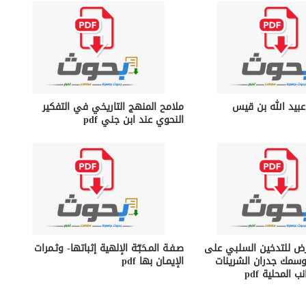
بيد الله بن قيس
ملامح المنهج التاريخي في التفكير
النحوي عند ابن جني pdf
عرض للتدخين السلبي على
صـفـة المـحَبّـَة الإلهية إثباتها- وثـمرات
وسمك جدران الشرينات
الإيمـان بها pdf
 المحلية pdf