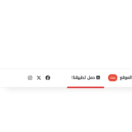
‫X
فيسبوك
انستقرام
الموقع
حمل تطبيقنا!
بحث