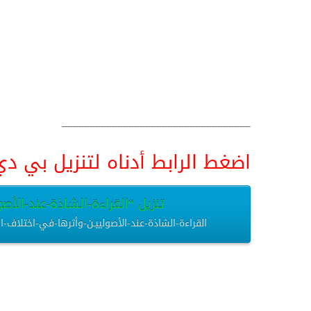
__________________________________
اضغط الرابط أدناه لتنزيل بي دي اف pdf البحث كامل و
تنزيل “القراءة-الشاذة-عند-الأصول
القراءة-الشاذة-عند-الأصولييـن-وأثرها-في-اختلاف-الفقهاء.pdf – تم التنزيل العديد من المرات – 52