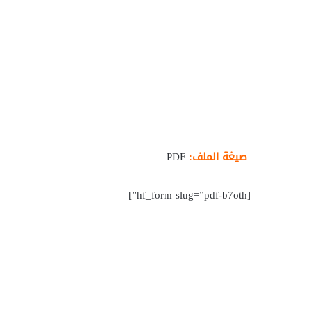
صيغة الملف:
PDF
[hf_form slug=”pdf-b7oth”]