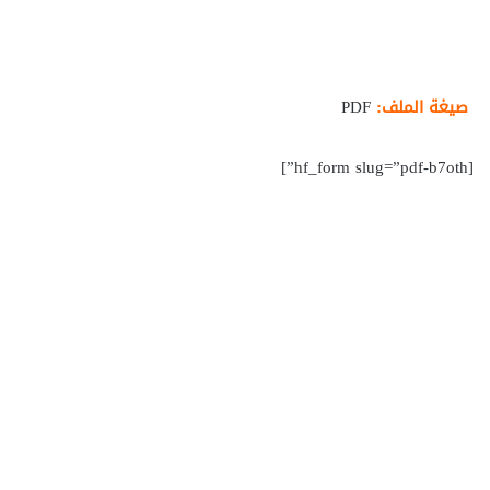
صيغة الملف:
PDF
[hf_form slug=”pdf-b7oth”]