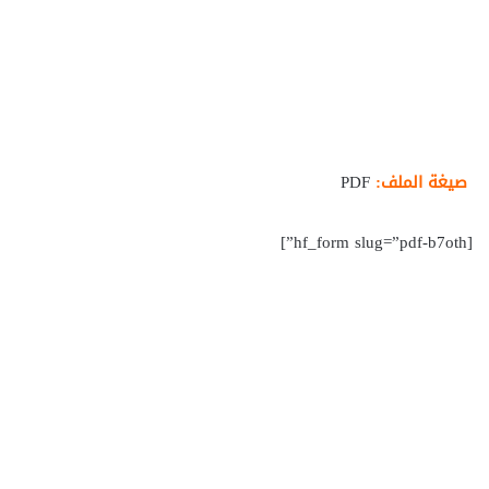
صيغة الملف:
PDF
[hf_form slug=”pdf-b7oth”]