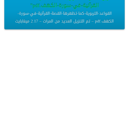
القرآنية-في-سورة-الكهف.pdf”
القواعد-التربوية-كما-تظهرها-القصة-القرآنية-في-سورة-
الكهف.pdf – تم التنزيل العديد من المرات – 2.17 ميغابايت