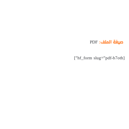
صيغة الملف:
PDF
[hf_form slug=”pdf-b7oth”]