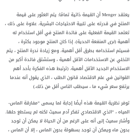
يعتقد Menger أن القيمة ذاتية تمامًا: يتم العثور على قيمة
المنتج في قدرته على تلبية الاحتياجات البشرية. علاوة على ذلك ،
تعتمد القيمة الفعلية على فائدة المنتج في أقل استخدام له
أهمية (
نرى
المنفعة الحدية). إذا كان المنتج موجود بكثرة ،
فسيتم استخدامه بطرق أقل أهمية. ومع زيادة ندرة المنتج ، يتم
التخلي عن الاستخدامات الأقل أهمية ، وستشتق فائدة أكبر من
الاستخدام الجديد الأقل أهمية. (ترتبط هذه الفكرة بأحد أهم
القوانين في علم الاقتصاد قانون الطلب ، الذي يقول أنه عندما
يرتفع سعر شيء ما ، سيطلب الناس أقل من ذلك.)
توفر نظرية القيمة هذه أيضًا إجابة لما يسمى “مفارقة الماس-
المياه ، “الذي الاقتصادي تفكر آدم سميث لكنه لم يستطع حلها.
وأشار سميث إلى أنه على الرغم من أن الحياة لا يمكن أن توجد
بدون ماء ويمكن أن توجد بسهولة بدون الماس ، إلا أن الماس ،