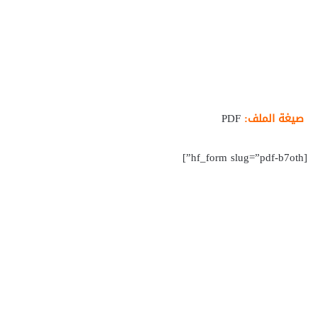
صيغة الملف:
PDF
[hf_form slug=”pdf-b7oth”]