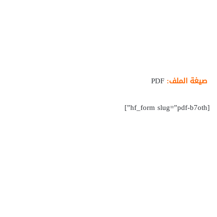
صيغة الملف:
PDF
[hf_form slug=”pdf-b7oth”]